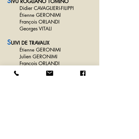
S
IVU ROGLIANO TOMINO
Didier CAVAGLIERI-FILIPPI
GERONIMI
Étienne
François ORLANDI
Georges VITALI
S
UIVI DE TRAVAUX
GERONIMI
Étienne
Julien GERONIMI
François ORLANDI
Georges VITALI
R
EPRÉSENTANTS AUPRÈS
D’ORGANISMES EXTÉRIEURS
Syndicat intercommunal
d'électrification et d'éclairage
public de la Haute-Corse
François ORLANDI
André COSTA (suppléant)