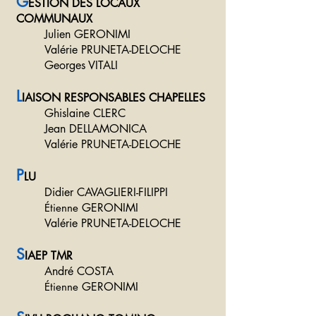
G
ESTION DES LOCAUX
COMMUNAUX
Julien GERONIMI
Valérie PRUNETA-DELOCHE
Georges VITALI
L
IAISON RESPONSABLES CHAPELLES
Ghislaine CLERC
Jean DELLAMONICA
Valérie PRUNETA-DELOCHE
P
LU
Didier CAVAGLIERI-FILIPPI
GERONIMI
Étienne
Valérie PRUNETA-DELOCHE
S
IAEP TMR
André COSTA
GERONIMI
Étienne