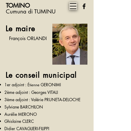
TOMINO
Cumuna di TUMINU
Le maire
François ORLANDI
Le conseil municipal
1er adjoint :
GERONIMI
Étienne
2ème adjoint : Georges VITALI
3ème adjoint : Valérie PRUNETA-DELOCHE
Sylviane BARCHILON
Aurélie MERONO
Ghislaine CLERC
Didier CAVAGLIERI-FILIPPI