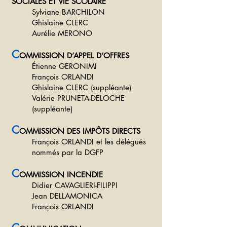
SOCIALES ET VIE SCOLAIRE
Sylviane BARCHILON
Ghislaine CLERC
Aurélie MERONO
C
OMMISSION D’APPEL D’OFFRES
Étienne GERONIMI
François ORLANDI
Ghislaine CLERC (suppléante)
Valérie PRUNETA-DELOCHE
(suppléante)
C
OMMISSION DES IMPÔTS DIRECTS
François ORLANDI et les délégués
nommés par la DGFP
C
OMMISSION INCENDIE
Didier CAVAGLIERI-FILIPPI
Jean DELLAMONICA
François ORLANDI