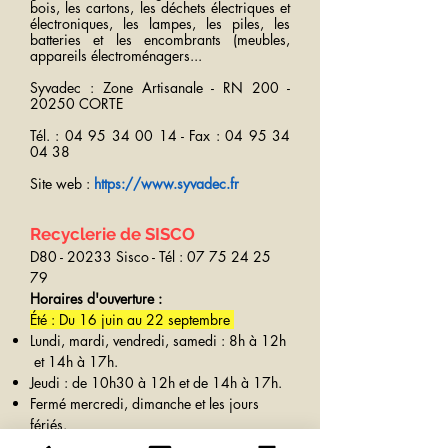
bois, les cartons, les déchets électriques et
électroniques, les lampes, les piles, les
batteries et les encombrants (meubles,
appareils électroménagers...
Syvadec : Zone Artisanale - RN
200 -
20250
CORTE
Tél. :
04 95 34 00 14
- Fax :
04 95 34
04 38
Site web :
https://www.syvadec.fr
Recyclerie de SISCO
D80 - 20233 Sisco - Tél : 07 75 24 25
79
Horaires d'ouverture :
Été : Du 16 juin au 22 septembre
Lundi, mardi, vendredi, samedi : 8h à 12h
et 14h à 17h.
Jeudi : de 10h30 à 12h et de 14h à 17h.
Fermé mercredi, dimanche et les jours
fériés.