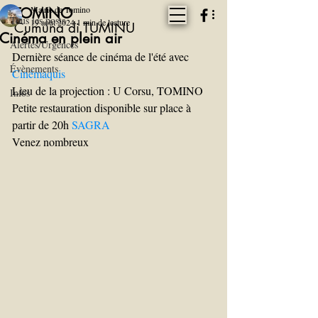
Mairie de Tomino
TOMINO
Tous les posts
19 août 2024
1 min de lecture
Cumuna di TUMINU
Cinéma en plein air
Alertes/Urgences
Dernière séance de cinéma de l'été avec 
Évènements
Cinémaquis
Lieu de la projection : U Corsu, TOMINO
Infos
Petite restauration disponible sur place à 
partir de 20h 
SAGRA
Venez nombreux